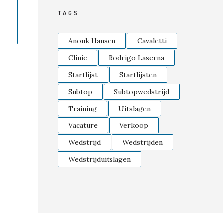
TAGS
Anouk Hansen
Cavaletti
Clinic
Rodrigo Laserna
Startlijst
Startlijsten
Subtop
Subtopwedstrijd
Training
Uitslagen
Vacature
Verkoop
Wedstrijd
Wedstrijden
Wedstrijduitslagen