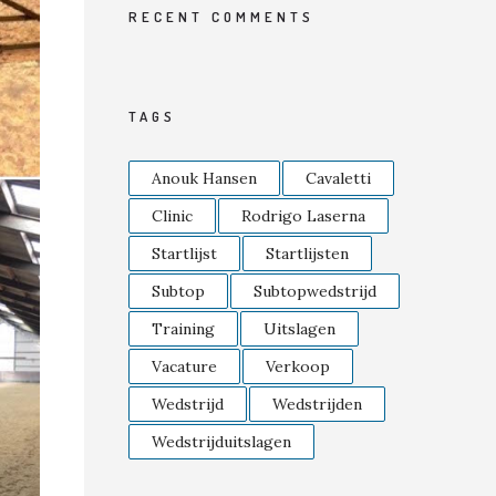
RECENT COMMENTS
TAGS
Anouk Hansen
Cavaletti
Clinic
Rodrigo Laserna
Startlijst
Startlijsten
Subtop
Subtopwedstrijd
Training
Uitslagen
Vacature
Verkoop
Wedstrijd
Wedstrijden
Wedstrijduitslagen