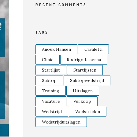
RECENT COMMENTS
TAGS
Anouk Hansen
Cavaletti
Clinic
Rodrigo Laserna
Startlijst
Startlijsten
Subtop
Subtopwedstrijd
Training
Uitslagen
Vacature
Verkoop
Wedstrijd
Wedstrijden
Wedstrijduitslagen