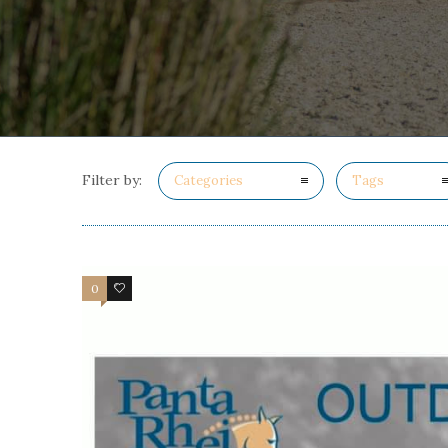
Filter by:
Categories
Tags
0
0