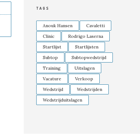
TAGS
Anouk Hansen
Cavaletti
Clinic
Rodrigo Laserna
Startlijst
Startlijsten
Subtop
Subtopwedstrijd
Training
Uitslagen
Vacature
Verkoop
Wedstrijd
Wedstrijden
Wedstrijduitslagen