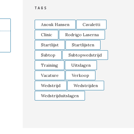
TAGS
Anouk Hansen
Cavaletti
Clinic
Rodrigo Laserna
Startlijst
Startlijsten
Subtop
Subtopwedstrijd
Training
Uitslagen
Vacature
Verkoop
Wedstrijd
Wedstrijden
Wedstrijduitslagen