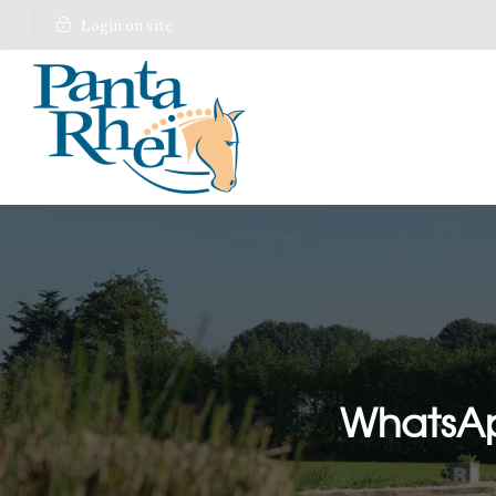
Login on site
WhatsAp