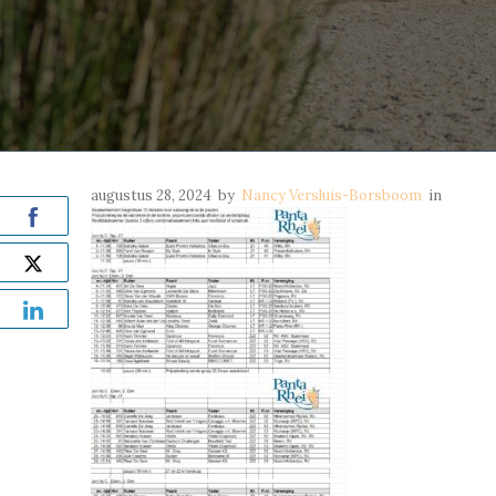
augustus 28, 2024
by
Nancy Versluis-Borsboom
in