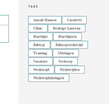
TAGS
Anouk Hansen
Cavaletti
Clinic
Rodrigo Laserna
Startlijst
Startlijsten
Subtop
Subtopwedstrijd
Training
Uitslagen
Vacature
Verkoop
Wedstrijd
Wedstrijden
Wedstrijduitslagen