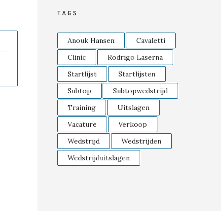
TAGS
Anouk Hansen
Cavaletti
Clinic
Rodrigo Laserna
Startlijst
Startlijsten
Subtop
Subtopwedstrijd
Training
Uitslagen
Vacature
Verkoop
Wedstrijd
Wedstrijden
Wedstrijduitslagen