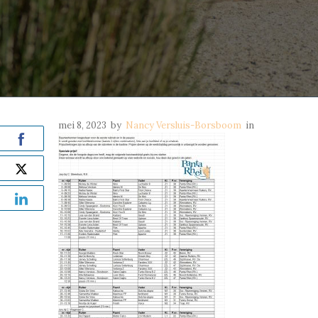
mei 8, 2023
by
Nancy Versluis-Borsboom
in