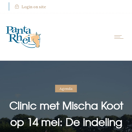
Login on site
Agenda
Clinic met Mischa Koot
op 14 mei: De indeling