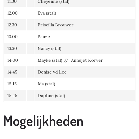
11.30
Cheyenne (stal)
12.00
Eva (stal)
12.30
Priscilla Brouwer
13.00
Pauze
13.30
Nancy (stal)
14.00
Mayke (stal) // Annejet Korver
14.45
Denise vd Lee
15.15
Ida (stal)
15.45
Daphne (stal)
Mogelijkheden