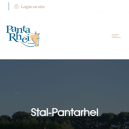
Login on site
Stal-Pantarhei