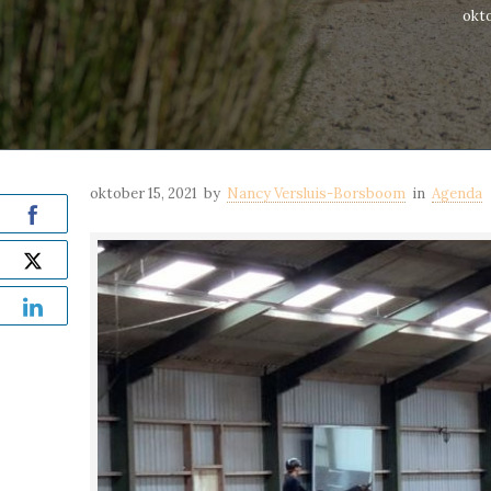
okto
oktober 15, 2021
by
Nancy Versluis-Borsboom
in
Agenda