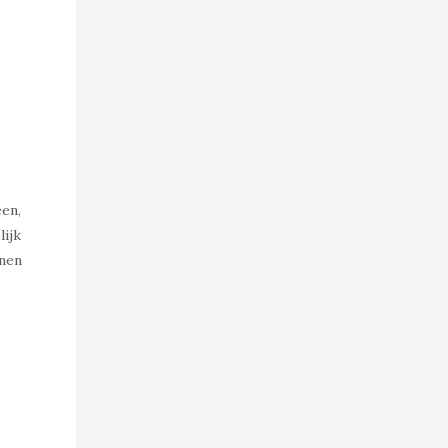
een,
lijk
nnen