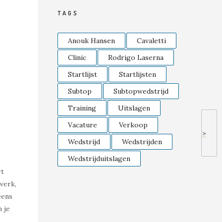
TAGS
Anouk Hansen
Cavaletti
Clinic
Rodrigo Laserna
Startlijst
Startlijsten
Subtop
Subtopwedstrijd
Training
Uitslagen
Vacature
Verkoop
>
Wedstrijd
Wedstrijden
Wedstrijduitslagen
rt
werk,
eens
 je