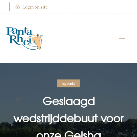
Login on site
Agenda
Geslaagd
wedstrijddebuut voor
onze Geisha