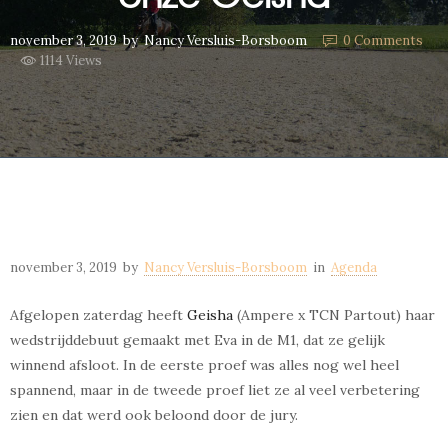
november 3, 2019
by
Nancy Versluis-Borsboom
0
Comments
1114 Views
november 3, 2019
by
Nancy Versluis-Borsboom
in
Agenda
Afgelopen zaterdag heeft
Geisha
(Ampere x TCN Partout) haar
wedstrijddebuut gemaakt met Eva in de M1, dat ze gelijk
winnend afsloot. In de eerste proef was alles nog wel heel
spannend, maar in de tweede proef liet ze al veel verbetering
zien en dat werd ook beloond door de jury.