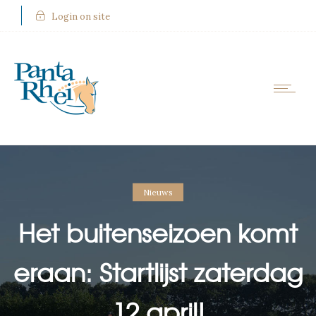
Login on site
Nieuws
Het buitenseizoen komt
eraan: Startlijst zaterdag
12 april!