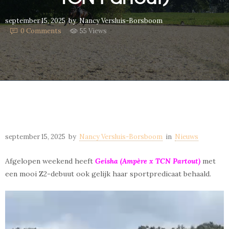
september 15, 2025
by
Nancy Versluis-Borsboom
0
Comments
55 Views
september 15, 2025
by
Nancy Versluis-Borsboom
in
Nieuws
Afgelopen weekend heeft
Geisha (Ampère x TCN Partout)
met
een mooi Z2-debuut ook gelijk haar sportpredicaat behaald.
Videospeler