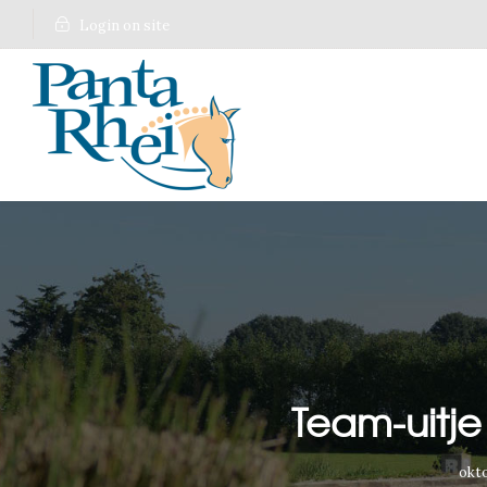
Login on site
Team-uitje
okto