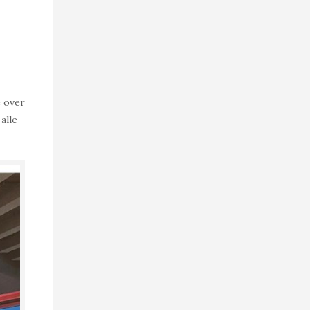
e over
alle