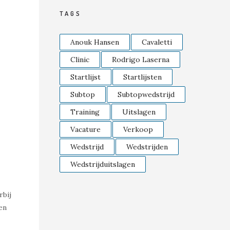
TAGS
Anouk Hansen
Cavaletti
Clinic
Rodrigo Laserna
Startlijst
Startlijsten
Subtop
Subtopwedstrijd
Training
Uitslagen
Vacature
Verkoop
Wedstrijd
Wedstrijden
Wedstrijduitslagen
rbij
en