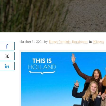
oktober 31, 2021
by
Nancy Versluis-Borsboom
in
Nieuws