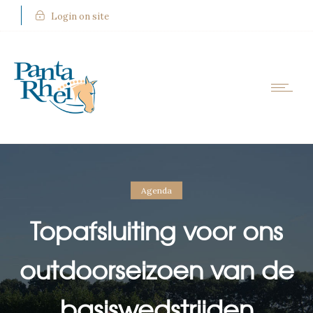
Login on site
Agenda
Topafsluiting voor ons
outdoorseizoen van de
basiswedstrijden