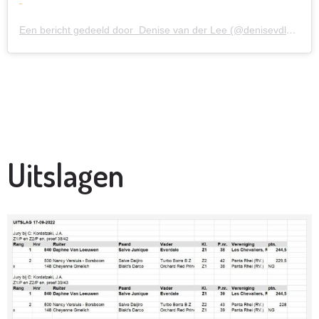
Een bericht gedeeld door
Denise van der Lee (@denisevdlee)
Uitslagen