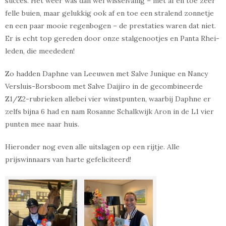
succes. Het weer was dan wel wisselvallig – met af en toe zeer
felle buien, maar gelukkig ook af en toe een stralend zonnetje
en een paar mooie regenbogen – de prestaties waren dat niet.
Er is echt top gereden door onze stalgenootjes en Panta Rhei-
leden, die meededen!
Zo hadden Daphne van Leeuwen met Salve Junique en Nancy
Versluis-Borsboom met Salve Daijiro in de gecombineerde
Z1/Z2-rubrieken allebei vier winstpunten, waarbij Daphne er
zelfs bijna 6 had en nam Rosanne Schalkwijk Aron in de L1 vier
punten mee naar huis.
Hieronder nog even alle uitslagen op een rijtje. Alle
prijswinnaars van harte gefeliciteerd!