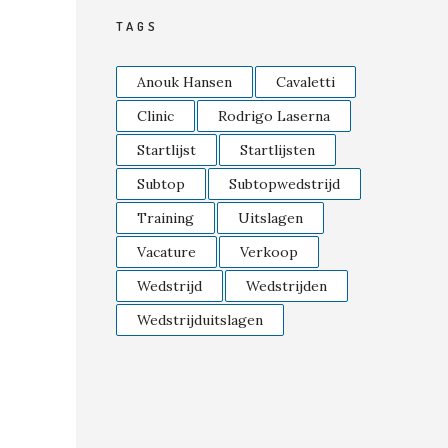
TAGS
Anouk Hansen
Cavaletti
Clinic
Rodrigo Laserna
Startlijst
Startlijsten
Subtop
Subtopwedstrijd
Training
Uitslagen
Vacature
Verkoop
Wedstrijd
Wedstrijden
Wedstrijduitslagen