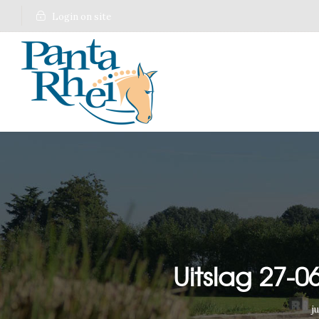
Login on site
Uitslag 27-
j