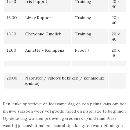
15.30
Iris Pappot
Training
20 x
40
16.00
Lizzy Ruppert
Training
20 x
40
16.30
Cheyenne Gmelich
Training
20 x
40
17.00
Annette v Keimpena
Proef 7
20 x
40
20.00
Napraten/ video’s bekijken / kennisquiz
(online)
Een leuke sportieve en leerzame dag en een prima kans om het
nieuwe seizoen weer vol goede moed en inspiratie te beginnen.
Op deze dag worden proeven gereden (B t/m Grand Prix),
waarbij je aansluitend een aantal tips krijgt en wat oefeningen