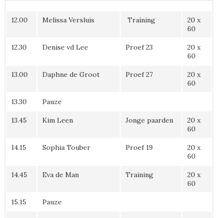
12.00
Melissa Versluis
Training
20 x
60
12.30
Denise vd Lee
Proef 23
20 x
60
13.00
Daphne de Groot
Proef 27
20 x
60
13.30
Pauze
13.45
Kim Leen
Jonge paarden
20 x
60
14.15
Sophia Touber
Proef 19
20 x
60
14.45
Eva de Man
Training
20 x
60
15.15
Pauze