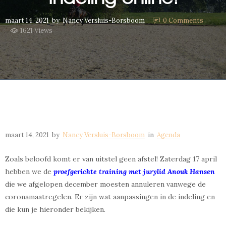
maart 14, 2021
by
Nancy Versluis-Borsboom
0
Comments
1621 Views
maart 14, 2021
by
Nancy Versluis-Borsboom
in
Agenda
Zoals beloofd komt er van uitstel geen afstel! Zaterdag 17 april
hebben we de
proefgerichte training met jurylid Anouk Hansen
die we afgelopen december moesten annuleren vanwege de
coronamaatregelen. Er zijn wat aanpassingen in de indeling en
die kun je hieronder bekijken.