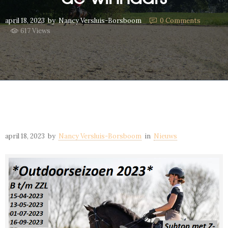
april 18, 2023
by
Nancy Versluis-Borsboom
0
Comments
617 Views
april 18, 2023
by
Nancy Versluis-Borsboom
in
Nieuws