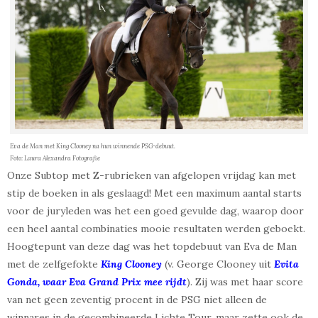
Eva de Man met King Clooney na hun winnende PSG-debuut.
Foto: Laura Alexandra Fotografie
Onze Subtop met Z-rubrieken van afgelopen vrijdag kan met
stip de boeken in als geslaagd! Met een maximum aantal starts
voor de juryleden was het een goed gevulde dag, waarop door
een heel aantal combinaties mooie resultaten werden geboekt.
Hoogtepunt van deze dag was het topdebuut van Eva de Man
met de zelfgefokte
King Clooney
(v. George Clooney uit
Evita
Gonda, waar Eva Grand Prix mee rijdt
). Zij was met haar score
van net geen zeventig procent in de PSG niet alleen de
winnares in de gecombineerde Lichte Tour, maar zette ook de