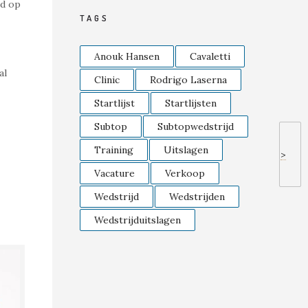
jd op
TAGS
Anouk Hansen
Cavaletti
al
Clinic
Rodrigo Laserna
Startlijst
Startlijsten
Subtop
Subtopwedstrijd
Training
Uitslagen
>
Vacature
Verkoop
Wedstrijd
Wedstrijden
Wedstrijduitslagen